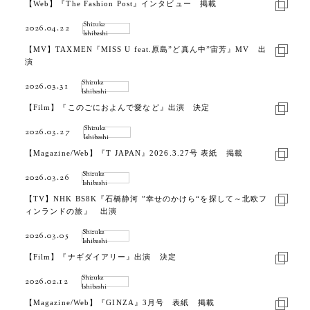
【Web】『The Fashion Post』インタビュー 掲載
Shizuka
2026.04.22
Ishibashi
【MV】TAXMEN『MISS U feat.原島”ど真ん中”宙芳』MV 出
演
Shizuka
2026.03.31
Ishibashi
【Film】『このごにおよんで愛など』出演 決定
Shizuka
2026.03.27
Ishibashi
【Magazine/Web】『T JAPAN』2026.3.27号 表紙 掲載
Shizuka
2026.03.26
Ishibashi
【TV】NHK BS8K『石橋静河 ”幸せのかけら“を探して～北欧フ
ィンランドの旅』 出演
Shizuka
2026.03.05
Ishibashi
【Film】『ナギダイアリー』出演 決定
Shizuka
2026.02.12
Ishibashi
【Magazine/Web】『GINZA』3月号 表紙 掲載