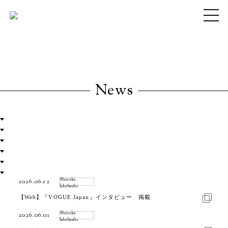
Company
Contact
News
ALL
Aoi Miyazaki
Shizuka Ishibashi
Megumi Okugiri
Miu Sakamoto
Other
Shizuka
2026.06.12
Ishibashi
【Web】『VOGUE Japan』インタビュー 掲載
Shizuka
2026.06.01
Ishibashi