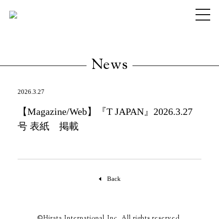
Company
News
Contact
2026.3.27
【Magazine/Web】『T JAPAN』2026.3.27
号 表紙 掲載
Back
©Hirata International,Inc. All rights reserved.